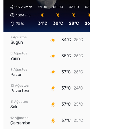
15.2 km/h
21:00
00:00
03:00
06:00
09:00
12:00
1004
mb
31°C
30°C
28°C
26°C
31°C
34°C
70
%
7 Ağustos
34°C
25°C
Bugün
8 Ağustos
35°C
26°C
Yarın
9 Ağustos
37°C
26°C
Pazar
10 Ağustos
37°C
24°C
Pazartesi
11 Ağustos
37°C
25°C
Salı
12 Ağustos
37°C
25°C
Çarşamba