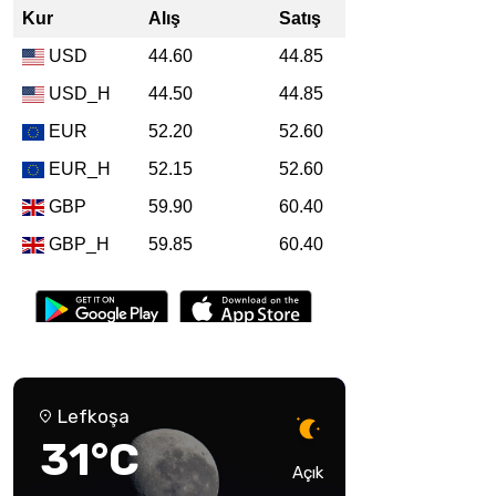
Lefkoşa
31°C
Açık