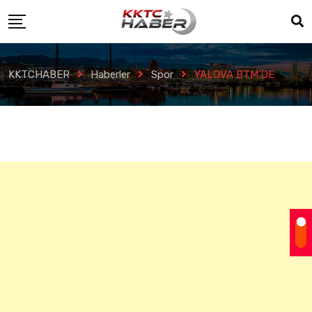
KKTCHABER
Haberler
Spor
YALOVA BTM’DE