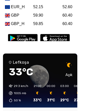
Lefkoşa
33°C
Açık
29.3 km/h
21:00
00:00
03:00
06:00
09:00
12:00
1005
mb
33°C
31°C
29°C
27°C
31°C
33°C
50
%