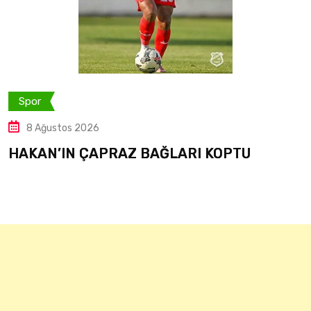
por
S
8 Ağustos 2026
AKAN’IN ÇAPRAZ BAĞLARI KOPTU
NE