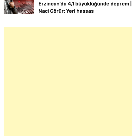
Erzincan’da 4,1 büyüklüğünde deprem |
Naci Görür: Yeri hassas