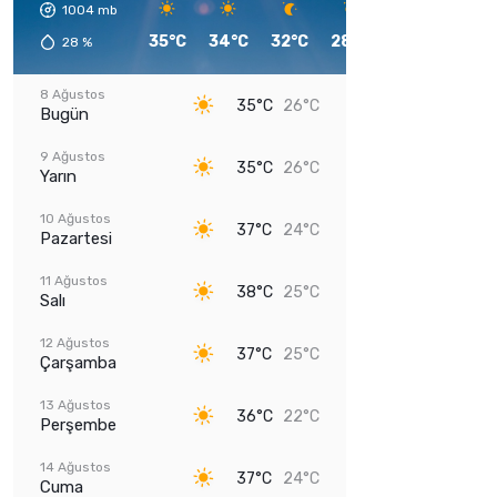
1004
mb
35°C
34°C
32°C
28°C
27°C
26°C
28
%
8 Ağustos
35°C
26°C
Bugün
9 Ağustos
35°C
26°C
Yarın
10 Ağustos
37°C
24°C
Pazartesi
11 Ağustos
38°C
25°C
Salı
12 Ağustos
37°C
25°C
Çarşamba
13 Ağustos
36°C
22°C
Perşembe
14 Ağustos
37°C
24°C
Cuma