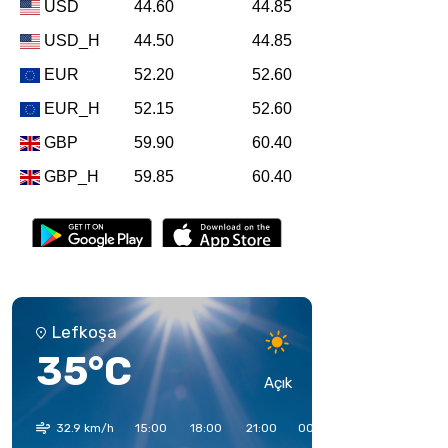
Lefkoşa
35°C
Açık
32.9 km/h
15:00
18:00
21:00
00:00
03:00
06:00