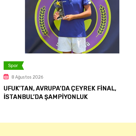
Spor
7 Ağustos 2026
A’DA ÇEYREK FİNAL,
TÜRKİYELİ TEKNİ
MPİYONLUK
LEFKE’DE GÖRE