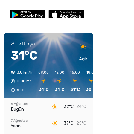
Lefkoşa
31°C
Açık
3.8 km/h
09:00
12:00
15:00
18:00
21:00
00:00
1008
mb
31°C
31°C
31°C
30°C
28°C
26°C
51
%
6 Ağustos
32°C
24°C
Bugün
7 Ağustos
37°C
25°C
Yarın