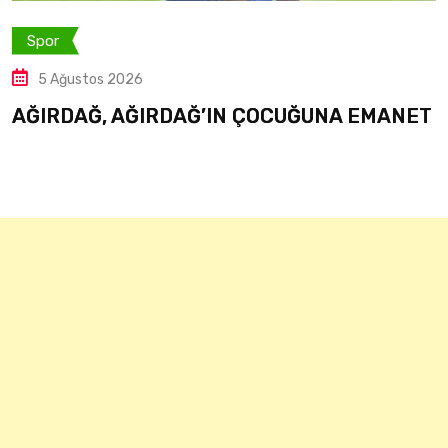
Spor
s 2026
5 Ağusto
, AĞIRDAĞ’IN ÇOCUĞUNA EMANET
UMUTCA