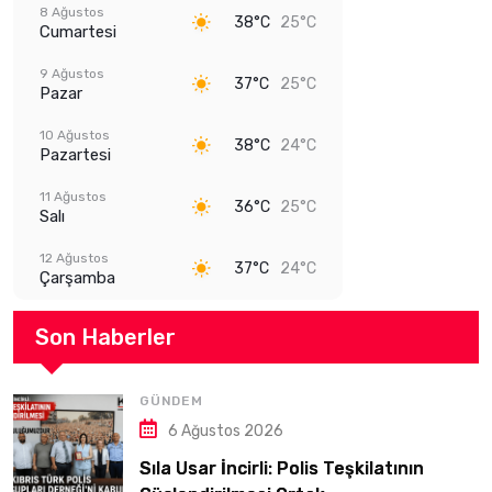
8 Ağustos
38°C
25°C
Cumartesi
9 Ağustos
37°C
25°C
Pazar
10 Ağustos
38°C
24°C
Pazartesi
11 Ağustos
36°C
25°C
Salı
12 Ağustos
37°C
24°C
Çarşamba
Son Haberler
GÜNDEM
6 Ağustos 2026
Sıla Usar İncirli: Polis Teşkilatının