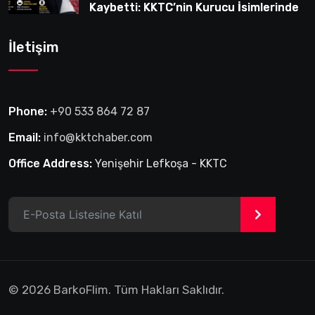
Kaybetti: KKTC’nin Kurucu İsimlerinden
Birine Veda
İletişim
Phone:
+90 533 864 72 87
Email:
info@kktchaber.com
Office Address:
Yenişehir Lefkoşa - KKTC
>
© 2026 BarkoFlim. Tüm Hakları Saklıdır.