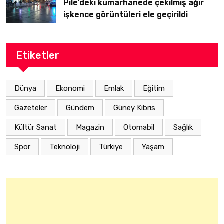
Pile’deki kumarhanede çekilmiş ağır
işkence görüntüleri ele geçirildi
Etiketler
Dünya
Ekonomi
Emlak
Eğitim
Gazeteler
Gündem
Güney Kıbrıs
Kültür Sanat
Magazin
Otomabil
Sağlık
Spor
Teknoloji
Türkiye
Yaşam