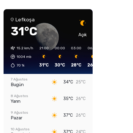
Lefkoşa
31°C
Açık
15.2 km/h
21:00
00:00
03:00
06:00
09:00
12:00
1004
mb
31°C
30°C
28°C
26°C
31°C
34°C
70
%
7 Ağustos
34°C
25°C
Bugün
8 Ağustos
35°C
26°C
Yarın
9 Ağustos
37°C
26°C
Pazar
10 Ağustos
37°C
24°C