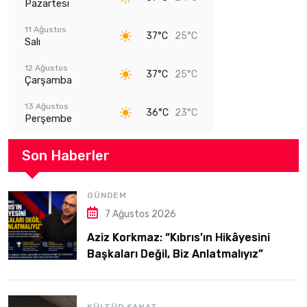
Pazartesi
11 Ağustos
37°C
25°C
Salı
12 Ağustos
37°C
25°C
Çarşamba
13 Ağustos
36°C
23°C
Perşembe
Son Haberler
GÜNDEM
7 Ağustos 2026
Aziz Korkmaz: “Kıbrıs’ın Hikâyesini
Başkaları Değil, Biz Anlatmalıyız”