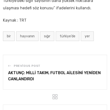
Türkiye’deki sığır sayısının daha yüksek noktalara
ulaşması hedefi söz konusu” ifadelerini kullandı.
Kaynak : TRT
bir
hayvanın
sığır
türkiye’de
yer
PREVIOUS POST
AKTUNÇ: MİLLİ TAKIM, FUTBOL AİLESİNİ YENİDEN
CANLANDIRDI