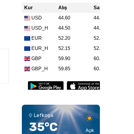
Lefkoşa
35°C
Açık