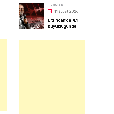
7 Ağustos 2026
TÜRKIYE
İM TAKASI
GÖNYELİ GENÇLERİ, SALİ
11 Şubat 2026
ÖZDEMİRTAŞ’A EMANET
Erzincan’da 4,1
büyüklüğünde
deprem | Naci
Görür: Yeri hassas