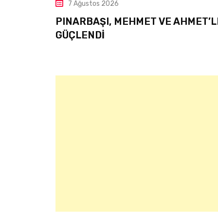
7 Ağustos 2026
MET VE AHMET’LE
ÇETİNKAYA’DAN KO