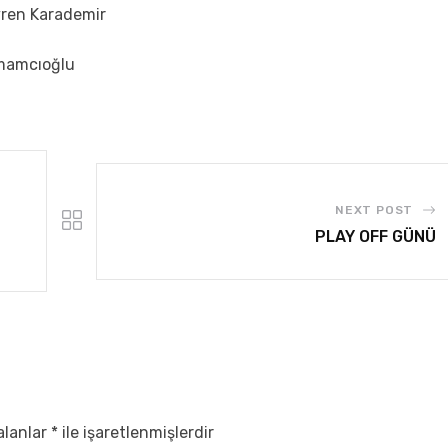
vren Karademir
amamcıoğlu
NEXT POST
PLAY OFF GÜNÜ
alanlar
*
ile işaretlenmişlerdir