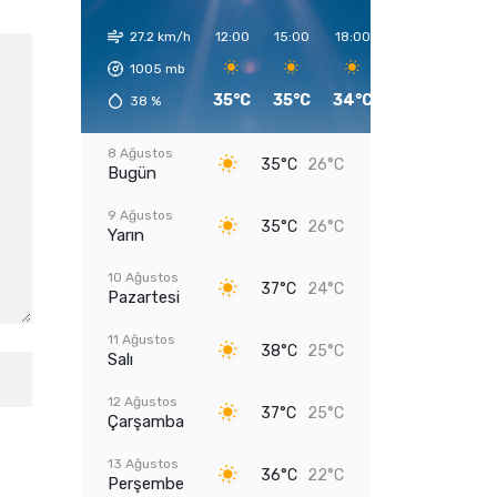
27.2 km/h
12:00
15:00
18:00
21:00
00:00
1005
mb
35°C
35°C
34°C
30°C
28°C
38
%
8 Ağustos
35°C
26°C
Bugün
9 Ağustos
35°C
26°C
Yarın
10 Ağustos
37°C
24°C
Pazartesi
11 Ağustos
38°C
25°C
Salı
12 Ağustos
37°C
25°C
Çarşamba
13 Ağustos
36°C
22°C
Perşembe