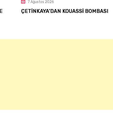
7 Ağustos 2026
UASSİ BOMBASI
TAHİR – MERT – İBRAH