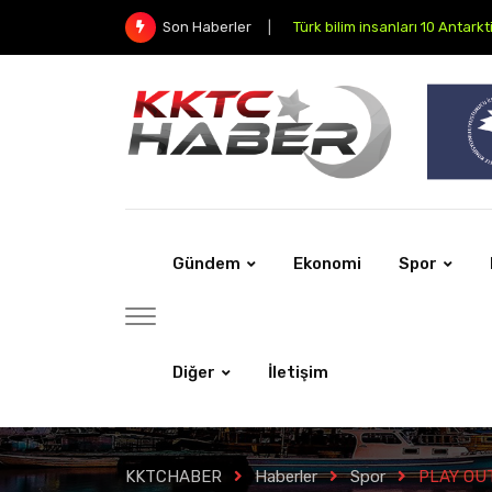
FC Barcelona Barça Academy 
Son Haberler
Gündem
Ekonomi
Spor
Diğer
İletişim
KKTCHABER
Haberler
Spor
PLAY OU