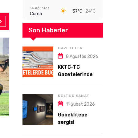
14 Ağustos
37°C
24°C
Cuma
Son Haberler
GAZETELER
8 Ağustos 2026
KKTC-TC
Gazetelerinde
Bugün (08
AĞUSTOS 2026)
KÜLTÜR SANAT
11 Şubat 2026
Göbeklitepe
sergisi
Spor
Almanya’da