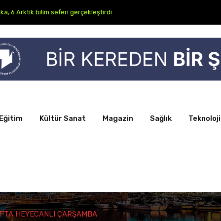
Futbol Kampı Lefkoşa’da Başlıyor: Genç Yetenekler Dünya Futboluna Açıl
Eğitim
Kültür Sanat
Magazin
Sağlık
Teknoloji
T’TA HEYECANLI ÇARŞAMBA