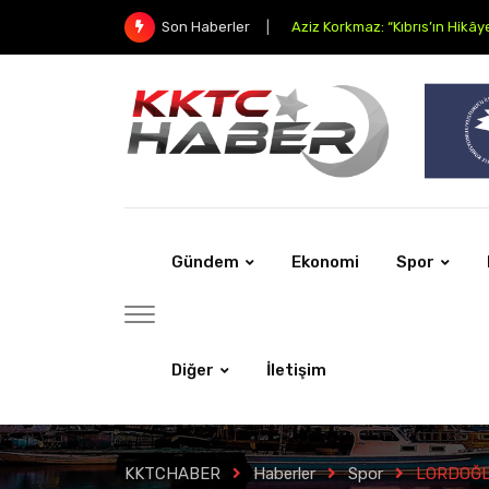
Aziz Korkmaz: “Kıbrıs’ın Hikâye
Son Haberler
Gündem
Ekonomi
Spor
Diğer
İletişim
KKTCHABER
Haberler
Spor
LORDOĞL