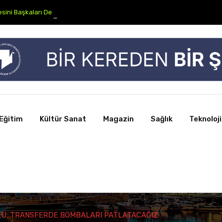
sini Başkaları Değil, Biz Anlatmalıyız”
Eğitim
Kültür Sanat
Magazin
Sağlık
Teknoloji
U: TRANSFERDE BOMBALARI PATLATACAĞIZ