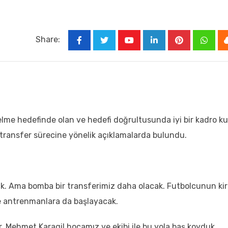
Share:
lme hedefinde olan ve hedefi doğrultusunda iyi bir kadro k
transfer sürecine yönelik açıklamalarda bulundu.
k. Ama bomba bir transferimiz daha olacak. Futbolcunun kir
ve antrenmanlara da başlayacak.
r. Mehmet Karagil hocamız ve ekibi ile bu yola baş koyduk.