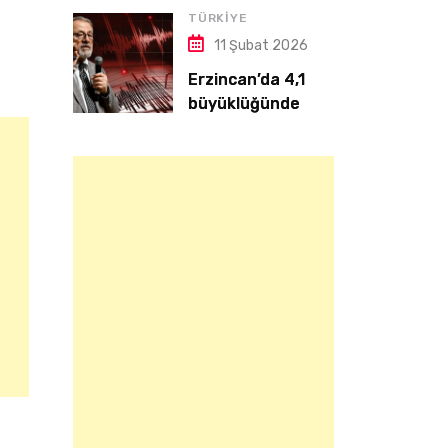
TAHİR – MERT – İBRAHİM TAKASI
TÜRKIYE
11 Şubat 2026
Erzincan’da 4,1
büyüklüğünde
deprem | Naci
Görür: Yeri hassas