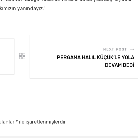
akımızın yanındayız.”
NEXT POST
PERGAMA HALİL KÜÇÜK’LE YOLA
DEVAM DEDİ
alanlar
*
ile işaretlenmişlerdir