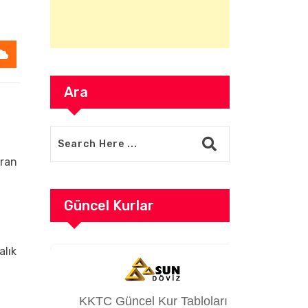
Ara
uran
Güncel Kurlar
alık