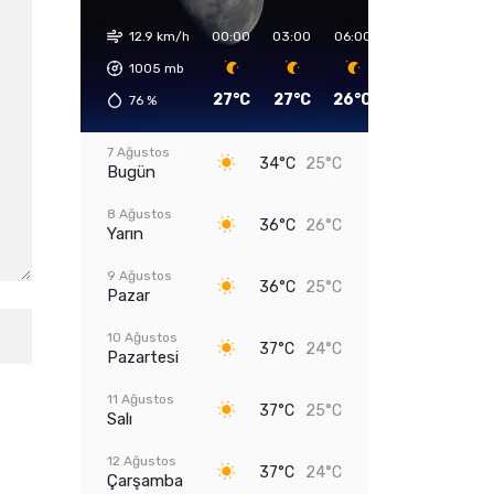
12.9 km/h
00:00
03:00
06:00
09:00
12:00
1005
mb
27°C
27°C
26°C
30°C
35°C
76
%
7 Ağustos
34°C
25°C
Bugün
8 Ağustos
36°C
26°C
Yarın
9 Ağustos
36°C
25°C
Pazar
10 Ağustos
37°C
24°C
Pazartesi
11 Ağustos
37°C
25°C
Salı
12 Ağustos
37°C
24°C
Çarşamba