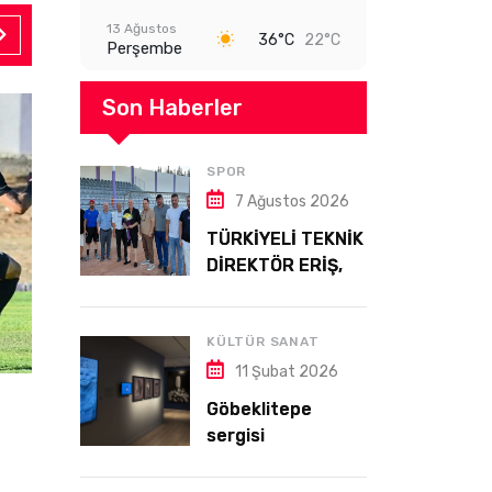
13 Ağustos
36°C
22°C
Perşembe
Son Haberler
SPOR
7 Ağustos 2026
TÜRKİYELİ TEKNİK
DİREKTÖR ERİŞ,
LEFKE’DE
GÖREVDE
KÜLTÜR SANAT
11 Şubat 2026
Göbeklitepe
Spor
sergisi
7 Ağustos 2026
Almanya’da