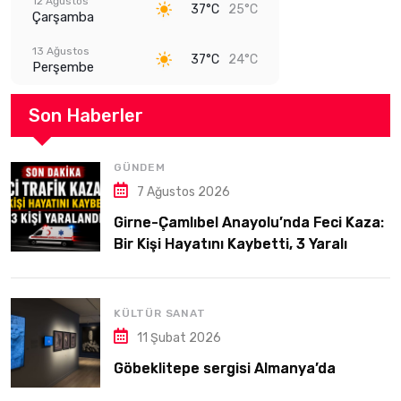
12 Ağustos
37°C
25°C
Çarşamba
13 Ağustos
37°C
24°C
Perşembe
Son Haberler
GÜNDEM
7 Ağustos 2026
Girne-Çamlıbel Anayolu’nda Feci Kaza:
Bir Kişi Hayatını Kaybetti, 3 Yaralı
KÜLTÜR SANAT
11 Şubat 2026
Göbeklitepe sergisi Almanya’da