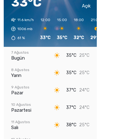
33°C
Açık
11.6 km/h
12:00
15:00
18:00
21:00
00:00
03:00
1006
mb
33°C
35°C
32°C
29°C
25°C
26°C
61
%
7 Ağustos
35°C
25°C
Bugün
8 Ağustos
35°C
25°C
Yarın
9 Ağustos
37°C
24°C
Pazar
10 Ağustos
37°C
24°C
Pazartesi
11 Ağustos
38°C
25°C
Salı