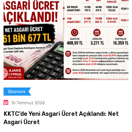
Ekonomi
026
15 Temmuz 2
 Asgari Ücret Açıklandı: Net
Ahmet Serda
t
Öncesi Sert