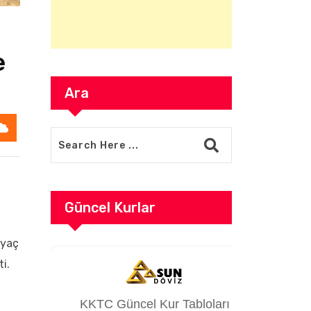
e
Ara
Güncel Kurlar
iyaç
i.