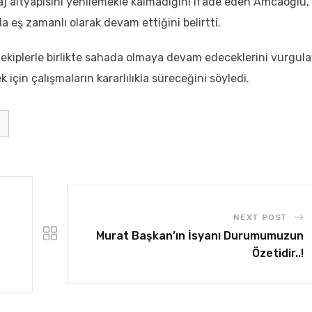
j altyapısını yenilemekle kalmadığını ifade eden Amcaoğlu,
 eş zamanlı olarak devam ettiğini belirtti.
ekiplerle birlikte sahada olmaya devam edeceklerini vurgul
için çalışmaların kararlılıkla süreceğini söyledi.
NEXT POST
Murat Başkan’ın İsyanı Durumumuzun
Özetidir..!