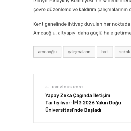
Gönyeli–Alayköy Belediyesi’nin sadece drena
çevre düzenleme ve kaldırım çalışmalarının da
Kent genelinde ihtiyaç duyulan her noktada 
Amcaoğlu, altyapıyı daha güçlü hale getirmek 
amcaoğlu
çalışmaların
hat
sokak
PREVIOUS POST
Yapay Zeka Çağında İletişim
Tartışılıyor: İFİG 2026 Yakın Doğu
Üniversitesi’nde Başladı