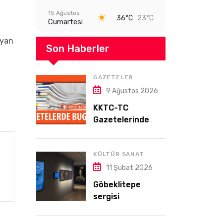
15 Ağustos
36°C
23°C
Cumartesi
ayan
Son Haberler
GAZETELER
9 Ağustos 2026
KKTC-TC
Gazetelerinde
Bugün (09
AĞUSTOS 2026)
KÜLTÜR SANAT
11 Şubat 2026
Göbeklitepe
sergisi
Almanya’da