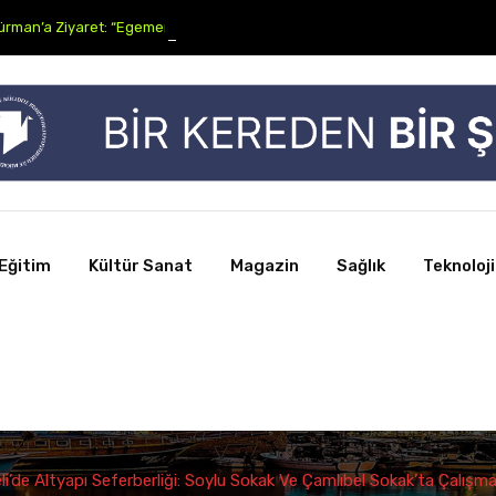
an’a Ziyaret: “Egemenliğimiz Müzakere Konusu Yapılamaz”
Eğitim
Kültür Sanat
Magazin
Sağlık
Teknoloji
i’de Altyapı Seferberliği: Soylu Sokak Ve Çamlıbel Sokak’ta Çalışma