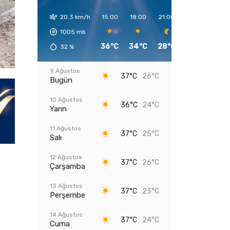
20.3 km/h
15:00
18:00
21:00
00:00
03:0
1005
mb
36°C
34°C
28°C
26°C
25°
32
%
9 Ağustos
37°C
26°C
Bugün
10 Ağustos
36°C
24°C
Yarın
11 Ağustos
37°C
25°C
Salı
12 Ağustos
37°C
26°C
Çarşamba
13 Ağustos
37°C
23°C
Perşembe
14 Ağustos
37°C
24°C
Cuma