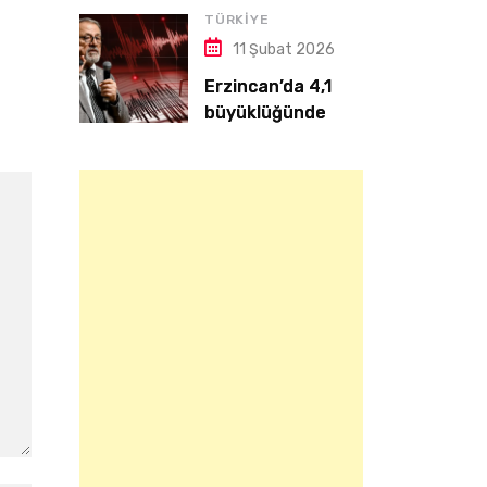
TÜRKIYE
11 Şubat 2026
Erzincan’da 4,1
büyüklüğünde
deprem | Naci
Görür: Yeri hassas