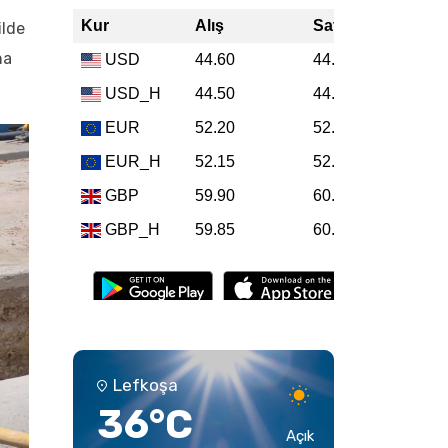
ilde
na
Lefkoşa
36°C
Açık