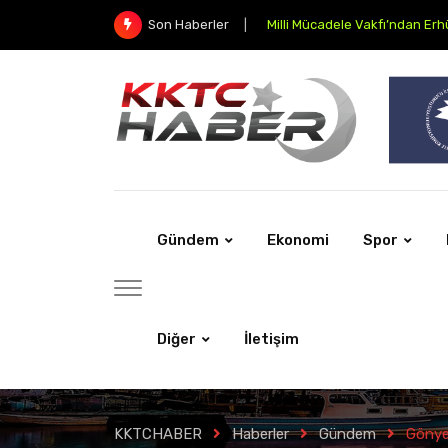
Milli Mücadele Vakfı’ndan Erhürm
Son Haberler
Gündem
Ekonomi
Spor
Diğer
İletişim
KKTCHABER
Haberler
Gündem
Gönyel