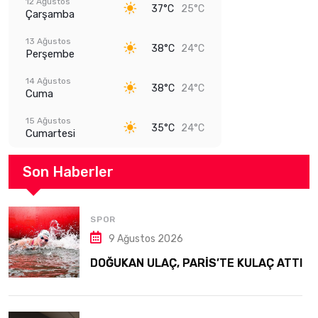
12 Ağustos
37°C
25°C
Çarşamba
13 Ağustos
38°C
24°C
Perşembe
14 Ağustos
38°C
24°C
Cuma
15 Ağustos
35°C
24°C
Cumartesi
Son Haberler
SPOR
9 Ağustos 2026
DOĞUKAN ULAÇ, PARİS’TE KULAÇ ATTI