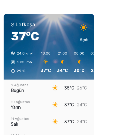
Lefkoşa
37°C
Açık
24.0 km/h
18:00
21:00
00:00
03:00
06:00
09:00
1005
mb
37°C
34°C
30°C
25°C
24°C
31°C
29
%
9 Ağustos
35°C
26°C
Bugün
10 Ağustos
37°C
24°C
Yarın
11 Ağustos
37°C
24°C
Salı