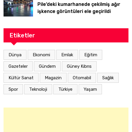
Pile’deki kumarhanede çekilmiş ağır
işkence görüntüleri ele geçirildi
Etiketler
Dünya
Ekonomi
Emlak
Eğitim
Gazeteler
Gündem
Güney Kıbrıs
Kültür Sanat
Magazin
Otomabil
Sağlık
Spor
Teknoloji
Türkiye
Yaşam