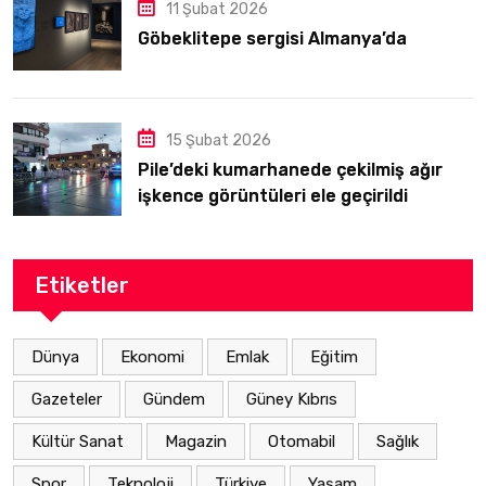
11 Şubat 2026
Göbeklitepe sergisi Almanya’da
15 Şubat 2026
Pile’deki kumarhanede çekilmiş ağır
işkence görüntüleri ele geçirildi
Etiketler
Dünya
Ekonomi
Emlak
Eğitim
Gazeteler
Gündem
Güney Kıbrıs
Kültür Sanat
Magazin
Otomabil
Sağlık
Spor
Teknoloji
Türkiye
Yaşam