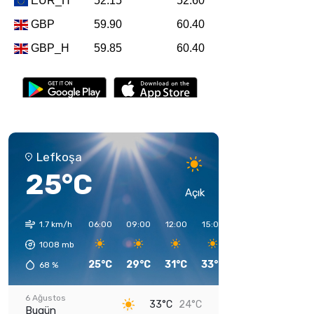
Lefkoşa
25°C
Açık
1.7 km/h
06:00
09:00
12:00
15:00
18:00
21:00
1008
mb
25°C
29°C
31°C
33°C
32°C
27°C
68
%
6 Ağustos
33°C
24°C
Bugün