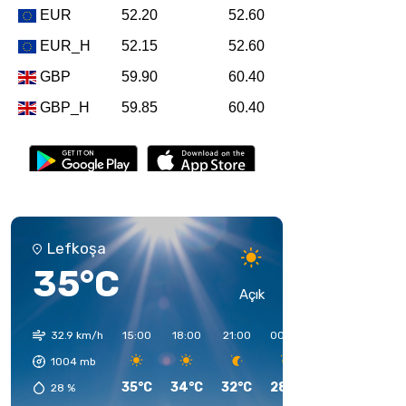
Lefkoşa
35°C
Açık
32.9 km/h
15:00
18:00
21:00
00:00
03:00
06:00
1004
mb
35°C
34°C
32°C
28°C
27°C
26°C
28
%