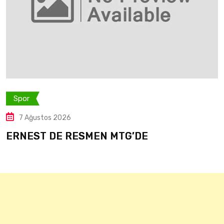
Spor
7 Ağustos 2
PINARBAŞI
026
GÜÇLENDİ
E RESMEN MTG’DE